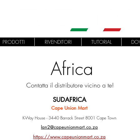
PRODOTTI
RIVENDITORI
TUTORIAL
DO
Africa
Contatta il distributore vicino a te!
SUDAFRICA
Cape Union Mart
K-Way House - 34-40 Barrack Street 8001 Cape Town
lan2@capeunionmart.co.za
https://www.capeunionmart.co.za