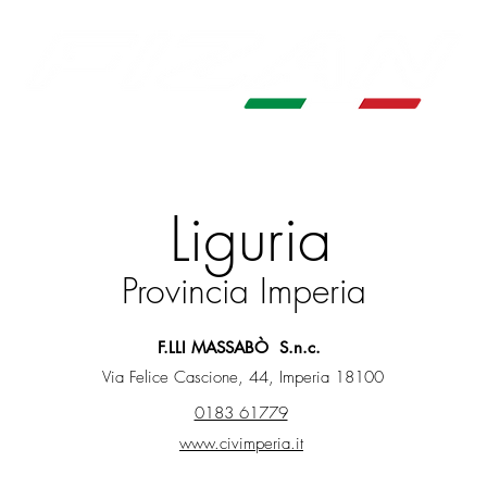
PRODOTTI
RIVENDITORI
TUTORIAL
DO
Liguria
Provincia Imperia
F.LLI MASSABÒ S.n.c.
Via Felice Cascione, 44, Imperia 18100
0183 61779
www.civimperia.it