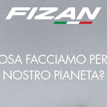
PRODOTTI
RIVENDITORI
TUTORIAL
DO
OSA FACCIAMO PER 
NOSTRO PIANETA?
iù grande minaccia per il nostro pia