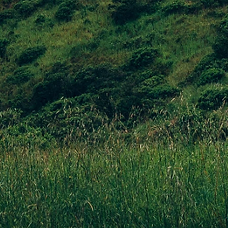
to negli ultimi anni l’imballo dei nostri prodotti, passando dalla plastica
lmente riciclabili che sono realizzate con cartone proveniente da foreste
to la produzione di quintali di carta all’anno decidendo di non stampar
ca 10.000 all’anno), stampando un QR code in ogni confezione di prodo
lo agevolmente on line nel nostro sito web.
LL'ACQUA POTABILE
 piante ed il verde in azienda utilizziamo l’acqua piovana che raccogliamo
acchinario filtrante per l’acqua potabile da bere in azienda, evitando così
.