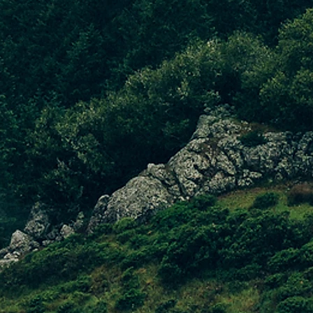
NOVABILE
o investito nell’impianto fotovoltaico per la produzione di energia ele
sto modo riusciamo ad essere autosufficienti per circa il 60% del nostr
O2, dannose per l’ambiente (circa 25.000 kg all'anno di CO2).
 CERTIFICATE
e che utilizziamo sono fornite da partner certificati in modo che siano pr
delle restrittive normative comunitarie. Dalla plastica agli inchiostri, ev
omo e l’ambiente.
RIFIUTI
itica interna molto attenta per la gestione dei rifiuti. Da quelli di cons
lla produzione. Riciclare dove è possibile è la parola chiave nella polit
OSTENIBILI