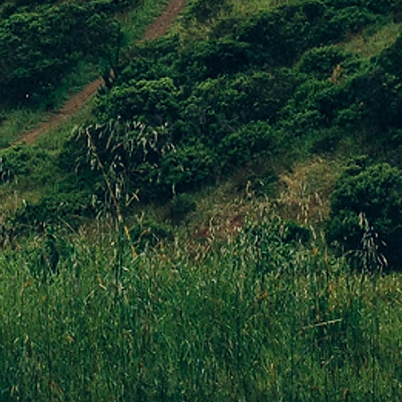
 alle scatole ed alle confezioni
 ecosostenibili, marchiato FSC.
e più i cataloghi cartacei
tto, in modo che il consumatore
 in una vasca interrata. Inoltre
 l’utilizzo di bottiglie di