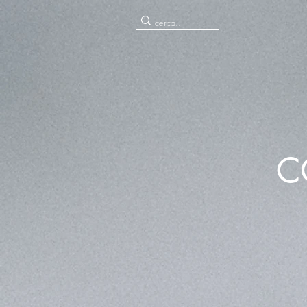
CHI SIAMO
C
"La p