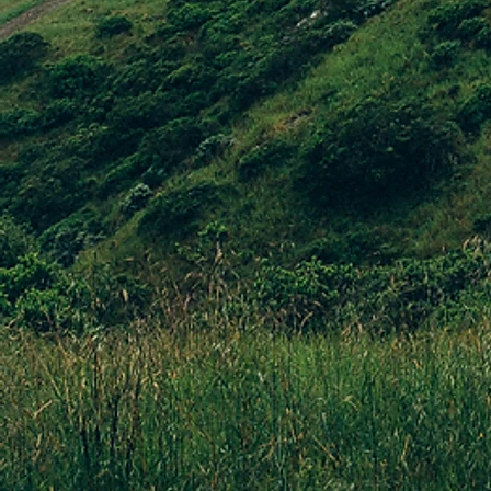
Abbiamo sostitui
di cartone faci
CATALOGHI
Abbiamo elimina
stagionali (cir
possa consultar
RISPARMIO DE
Per irrigare le
utilizziamo un m
plastica o vetro