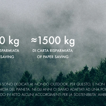
convinzione che qualcun altro lo salv
Roobert Swan
TI SONO DEDICATI AL MONDO OUTDOOR, PER QUESTO, E NON
RDIA DEL PIANETA. NEGLI ANNI CI SIAMO ADATTATI AD UNA POLI
DO IN ATTO ALCUNI ACCORGIMENTI PER LA SOSTENIBILITA' AMBI