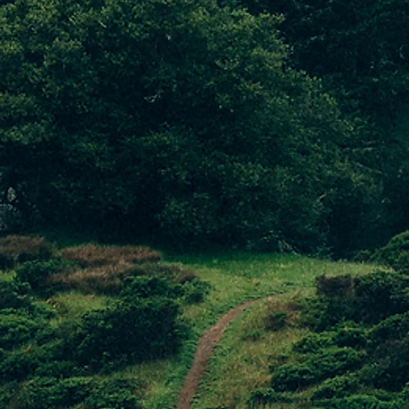
ttrica con circa 50 kw di
o fabbisogno annuale, evitando le
odotte nel pieno rispetto
itando tutti quei componenti
umo normale a quelli derivanti
ica aziendale.