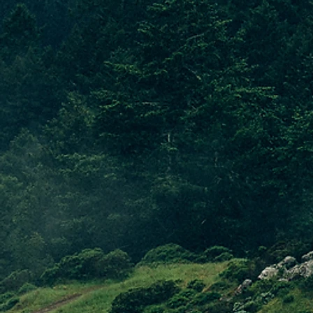
ENERGIA RIN
Nel 2011 abbiam
potenza. In que
emissioni di C
MATERIE PRIME
Le materie prim
dell’ambiente e 
dannosi per l’u
GESTIONE DEI 
Abbiano una pol
direttamente da
PACKAGING S