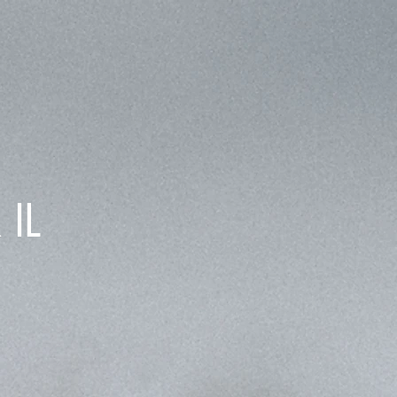
WNLOAD
IL
neta é