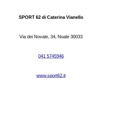
SPORT 62 di Caterina Vianello
Via dei Novale, 34, Noale 30033
041 5745946
www.sport62.it
VE
SARAMIN MATTEO