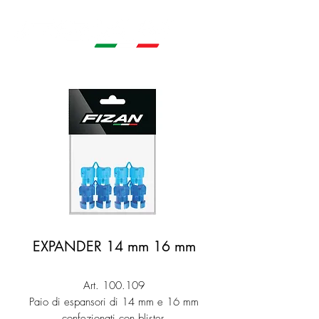
EXPANDER 14 mm 16 mm
Art. 100.109
Paio di espansori di 14 mm e 16 mm
confezionati con blister.