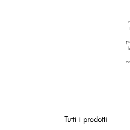
1
pr
l
de
Tutti i prodotti