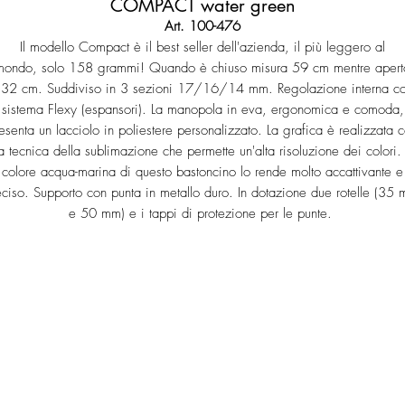
COMPACT water green
Art. 100-476
Il modello Compact è il best seller dell'azienda, il più leggero al
mondo, solo 158 grammi! Quando è chiuso misura 59 cm mentre apert
32 cm. Suddiviso in 3 sezioni 17/16/14 mm. Regolazione interna c
sistema Flexy (espansori). La manopola in eva, ergonomica e comoda,
esenta un lacciolo in poliestere personalizzato. La grafica è realizzata 
a tecnica della sublimazione che permette un'alta risoluzione dei colori. 
colore acqua-marina di questo bastoncino lo rende molto accattivante e
ciso. Supporto con punta in metallo duro. In dotazione due rotelle (35
e 50 mm) e i tappi di protezione per le punte.