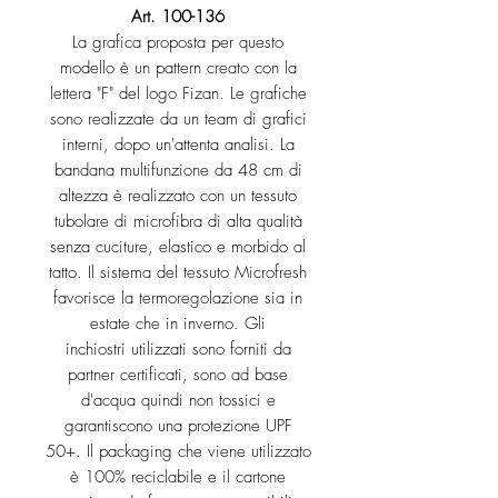
Art. 100-136
La grafica proposta per questo
modello è un pattern creato con la
lettera "F" del logo Fizan. Le grafiche
sono realizzate da un team di grafici
interni, dopo un'attenta analisi. La
bandana multifunzione da 48 cm di
altezza è realizzato con un tessuto
tubolare di microfibra di alta qualità
senza cuciture, elastico e morbido al
tatto. Il sistema del tessuto Microfresh
favorisce la termoregolazione sia in
estate che in inverno. Gli
inchiostri utilizzati sono forniti da
partner certificati, sono ad base
d'acqua quindi non tossici e
garantiscono una protezione UPF
50+. Il packaging che viene utilizzato
è 100% reciclabile e il cartone