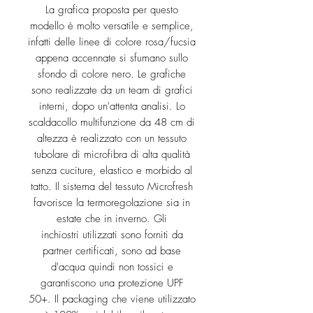
La grafica proposta per questo
modello è molto versatile e semplice,
infatti delle linee di colore rosa/fucsia
appena accennate si sfumano sullo
sfondo di colore nero. Le grafiche
sono realizzate da un team di grafici
interni, dopo un'attenta analisi. Lo
scaldacollo multifunzione da 48 cm di
altezza è realizzato con un tessuto
tubolare di microfibra di alta qualità
senza cuciture, elastico e morbido al
tatto. Il sistema del tessuto Microfresh
favorisce la termoregolazione sia in
estate che in inverno. Gli
inchiostri utilizzati sono forniti da
partner certificati, sono ad base
d'acqua quindi non tossici e
garantiscono una protezione UPF
50+. Il packaging che viene utilizzato