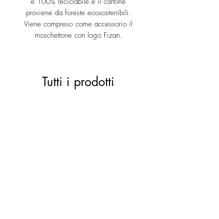
è 100% reciclabile e il cartone
proviene da foreste ecosostenibili.
Viene compreso come accessorio il
moschettone con logo Fizan.
Tutti i prodotti