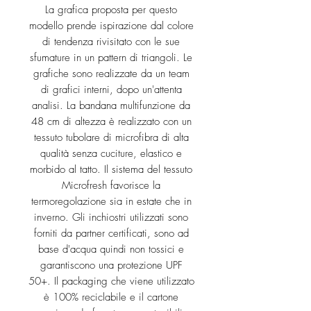
La grafica proposta per questo
modello prende ispirazione dal colore
di tendenza rivisitato con le sue
sfumature in un pattern di triangoli. Le
grafiche sono realizzate da un team
di grafici interni, dopo un'attenta
analisi. La bandana multifunzione da
48 cm di altezza è realizzato con un
tessuto tubolare di microfibra di alta
qualità senza cuciture, elastico e
morbido al tatto. Il sistema del tessuto
Microfresh favorisce la
termoregolazione sia in estate che in
inverno. Gli inchiostri utilizzati sono
forniti da partner certificati, sono ad
base d'acqua quindi non tossici e
garantiscono una protezione UPF
50+. Il packaging che viene utilizzato
è 100% reciclabile e il cartone