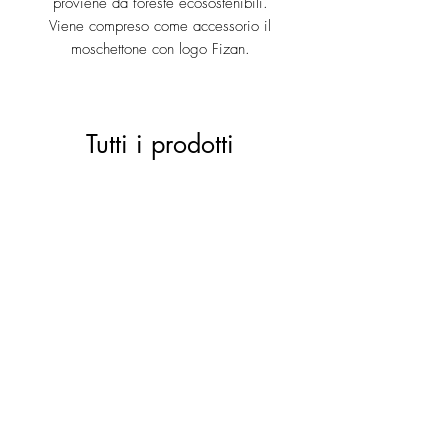
proviene da foreste ecosostenibili.
Viene compreso come accessorio il
moschettone con logo Fizan.
Tutti i prodotti
ACTIVE 28 black