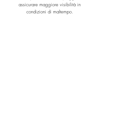
assicurare maggiore visibilità in
condizioni di maltempo.
Dimensioni:
52 × 33 × 20 cm.
Tutti i prodotti