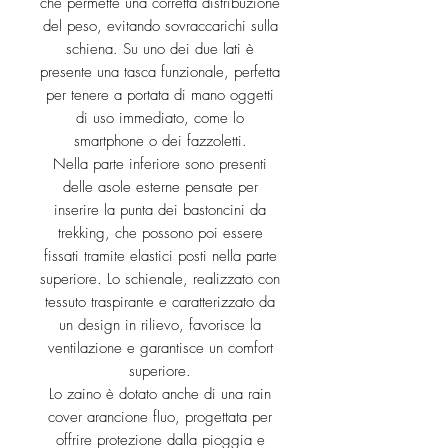
che permette una corretta distribuzione
del peso, evitando sovraccarichi sulla
schiena. Su uno dei due lati è
presente una tasca funzionale, perfetta
per tenere a portata di mano oggetti
di uso immediato, come lo
smartphone o dei fazzoletti.
Nella parte inferiore sono presenti
delle asole esterne pensate per
inserire la punta dei bastoncini da
trekking, che possono poi essere
fissati tramite elastici posti nella parte
superiore. Lo schienale, realizzato con
tessuto traspirante e caratterizzato da
un design in rilievo, favorisce la
ventilazione e garantisce un comfort
superiore.
Lo zaino è dotato anche di una rain
cover arancione fluo, progettata per
offrire protezione dalla pioggia e